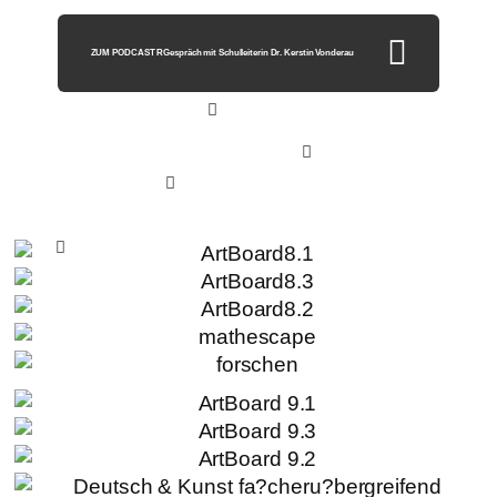
ZUM PODCAST RGespräch mit Schulleiterin Dr. Kerstin Vonderau