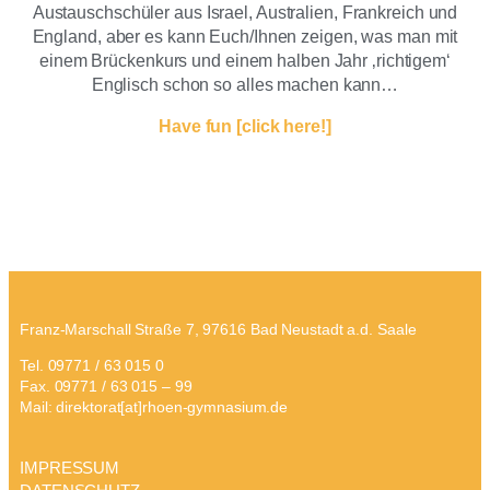
Austauschschüler aus Israel, Australien, Frankreich und
England, aber es kann Euch/Ihnen zeigen, was man mit
einem Brückenkurs und einem halben Jahr ‚richtigem‘
Englisch schon so alles machen kann…
Have fun
[click here!]
Franz-Marschall Straße 7, 97616 Bad Neustadt a.d. Saale
Tel. 09771 / 63 015 0
Fax. 09771 / 63 015 – 99
Mail: direktorat[at]rhoen-gymnasium.de
IMPRESSUM