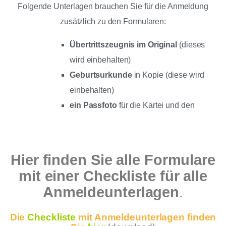
Folgende Unterlagen brauchen Sie für die Anmeldung
zusätzlich zu den Formularen:
Übertrittszeugnis im Original
(dieses
wird einbehalten)
Geburtsurkunde
in Kopie (diese wird
einbehalten)
ein Passfoto
für die Kartei und den
Schülerausweis; (können nachgereicht
werden)
Impfpass
oder
Hier
finden Sie alle Formulare
Masernimpfbescheinigung des Kindes,
mit einer Checkliste für alle
falls in der Grundschule noch nicht
Anmeldeunterlagen
.
erfasst; (kann nachgereicht werden)
Die
Checkliste
mit Anmeldeunterlagen finden