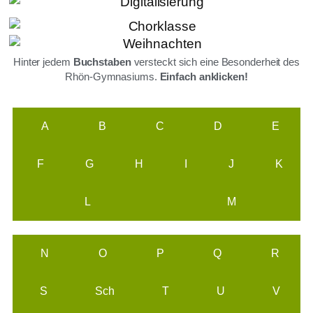
Hinter jedem
Buchstaben
versteckt sich eine Besonderheit des
Rhön-Gymnasiums.
Einfach anklicken!
A
B
C
D
E
F
G
H
I
J
K
L
M
N
O
P
Q
R
S
Sch
T
U
V