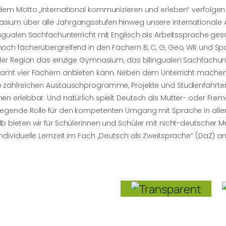
dem Motto „international kommunizieren und erleben“ verfolge
ium über alle Jahrgangsstufen hinweg unsere internationale 
ingualen Sachfachunterricht mit Englisch als Arbeitssprache ges
och fächerübergreifend in den Fächern B, C, G, Geo, WR und Spo
 der Region das einzige Gymnasium, das bilingualen Sachfachunt
amt vier Fächern anbieten kann. Neben dem Unterricht machen
 zahlreichen Austauschprogramme, Projekte und Studienfahrte
en erlebbar. Und natürlich spielt Deutsch als Mutter- oder Fre
egende Rolle für den kompeten­ten Umgang mit Sprache in alle
b bieten wir für Schülerinnen und Schüler mit nicht-deutscher 
ndividuelle Lernzeit im Fach „Deutsch als Zweitsprache“ (DaZ) an