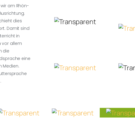
n wir am Rhön-
Ausrichtung.
chieht dies
rt. Damit sind
erricht in
 vor allem
n die
mdsprache eine
n Medien.
Muttersprache
.