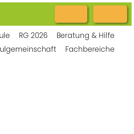
RG
RG
Cloud
INTERN
ule
RG 2026
Beratung & Hilfe
ulgemeinschaft
Fachbereiche