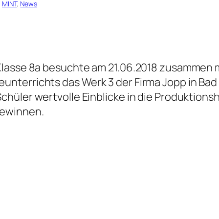
, 
MINT
, 
News
Klasse 8a besuchte am 21.06.2018 zusammen m
nterrichts das Werk 3 der Firma Jopp in Bad 
hüler wertvolle Einblicke in die Produktionsh
gewinnen.