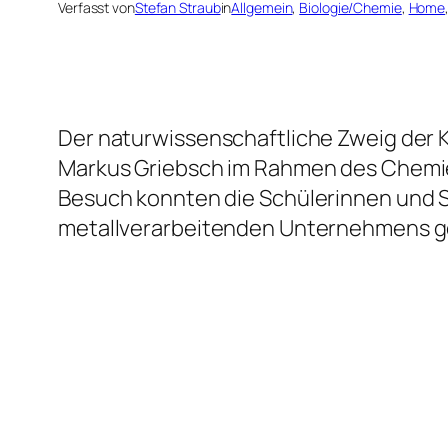
Verfasst von
Stefan Straub
in
Allgemein
, 
Biologie/Chemie
, 
Home
Der naturwissenschaftliche Zweig der 
Markus Griebsch im Rahmen des Chemieu
Besuch konnten die Schülerinnen und Sc
metallverarbeitenden Unternehmens 