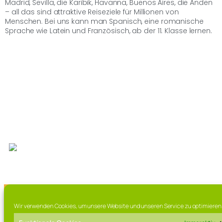
Madrid, Sevilla, die Karibik, Havanna, Buenos Aires, die Anden
– all das sind attraktive Reiseziele für Millionen von
Menschen. Bei uns kann man Spanisch, eine romanische
Sprache wie Latein und Französisch, ab der 11. Klasse lernen.
Wir verwenden Cookies, um unsere Website und unseren Service zu optimieren
Franz-Marschall Straße 7, 97616 Bad Neustadt a.d. Saale