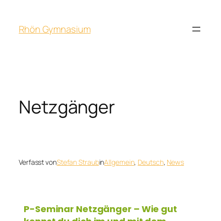
Rhön Gymnasium
Netzgänger
Verfasst von
Stefan Straub
in
Allgemein
, 
Deutsch
, 
News
P-Seminar Netzgänger – Wie gut