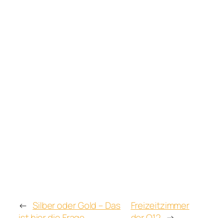
←
Silber oder Gold – Das
Freizeitzimmer
ist hier die Frage
der Q12
→