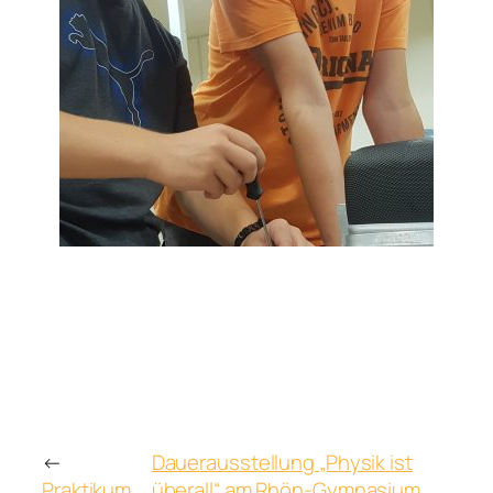
←
Dauerausstellung „Physik ist
Praktikum
überall“ am Rhön-Gymnasium