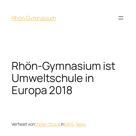
Rhön Gymnasium
Rhön-Gymnasium ist
Umweltschule in
Europa 2018
Verfasst von
Stefan Straub
in
MINT
, 
News