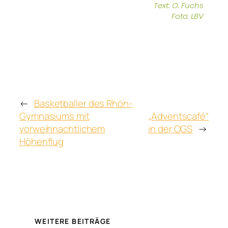
Text: O. Fuchs
Foto: LBV
←
Basketballer des Rhön-
Gymnasiums mit
„Adventscafé“
vorweihnachtlichem
in der OGS
→
Höhenflug
WEITERE BEITRÄGE