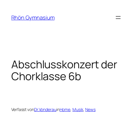
Rhön Gymnasium
Abschlusskonzert der
Chorklasse 6b
Verfasst von
Dr.Vonderau
in
Home
, 
Musik
, 
News