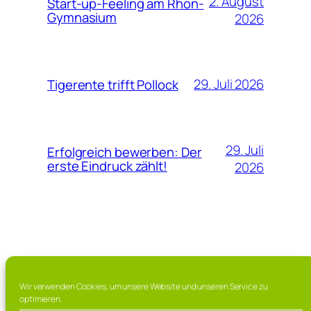
2. August
Start-up-Feeling am Rhön-
Gymnasium
2026
29. Juli 2026
Tigerente trifft Pollock
29. Juli
Erfolgreich bewerben: Der
erste Eindruck zählt!
2026
Rhön Gymnasium
Wir verwenden Cookies, um unsere Website und unseren Service zu
optimieren.
Bad Neustadt a.d. Saale