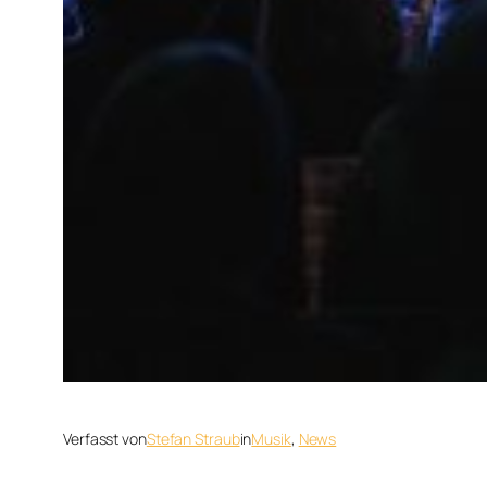
Verfasst von
Stefan Straub
in
Musik
, 
News