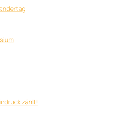
Wandertag
asium
indruck zählt!