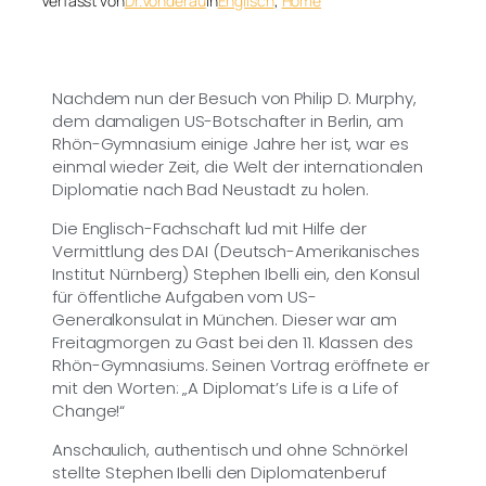
Verfasst von
Dr.Vonderau
in
Englisch
, 
Home
Nachdem nun der Besuch von Philip D. Murphy,
dem damaligen US-Botschafter in Berlin, am
Rhön-Gymnasium einige Jahre her ist, war es
einmal wieder Zeit, die Welt der internationalen
Diplomatie nach Bad Neustadt zu holen.
Die Englisch-Fachschaft lud mit Hilfe der
Vermittlung des DAI (Deutsch-Amerikanisches
Institut Nürnberg) Stephen Ibelli ein, den Konsul
für öffentliche Aufgaben vom US-
Generalkonsulat in München. Dieser war am
Freitagmorgen zu Gast bei den 11. Klassen des
Rhön-Gymnasiums. Seinen Vortrag eröffnete er
mit den Worten: „A Diplomat’s Life is a Life of
Change!“
Anschaulich, authentisch und ohne Schnörkel
stellte Stephen Ibelli den Diplomatenberuf