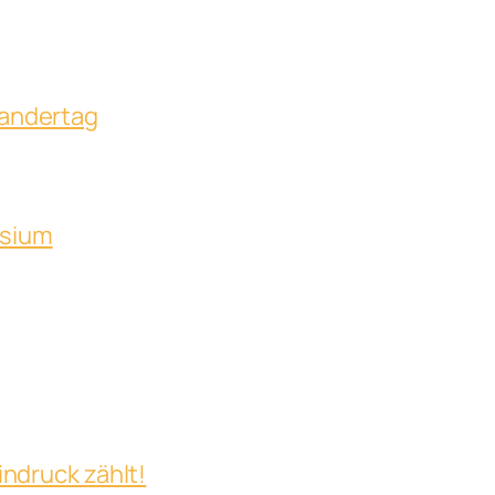
Wandertag
asium
indruck zählt!