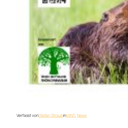
Verfasst von
Stefan Straub
in
MINT
, 
News