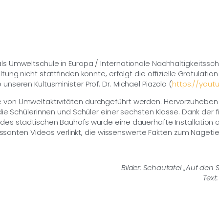
ls Umweltschule in Europa / Internationale Nachhaltigkeits
ung nicht stattfinden konnte, erfolgt die offizielle Gratulati
nseren Kultusminister Prof. Dr. Michael Piazolo (
https://you
 von Umweltaktivitäten durchgeführt werden. Hervorzuheben 
die Schülerinnen und Schüler einer sechsten Klasse. Dank der 
es städtischen Bauhofs wurde eine dauerhafte Installation a
ressanten Videos verlinkt, die wissenswerte Fakten zum Nagetier
Bilder: Schautafel „Auf den 
Text