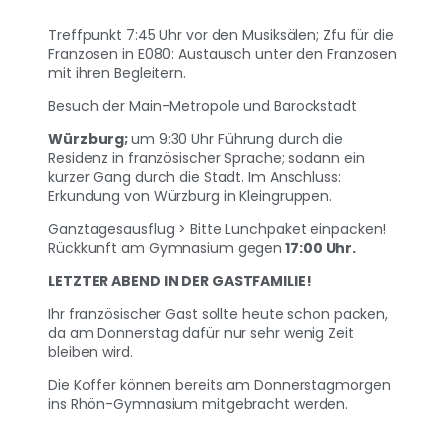
Treffpunkt 7:45 Uhr vor den Musiksälen; Zfu für die
Franzosen in E080: Austausch unter den Franzosen
mit ihren Begleitern.
Besuch der Main-Metropole und Barockstadt
Würzburg;
um 9:30 Uhr Führung durch die
Residenz in französischer Sprache; sodann ein
kurzer Gang durch die Stadt. Im Anschluss:
Erkundung von Würzburg in Kleingruppen.
Ganztagesausflug > Bitte Lunchpaket einpacken!
Rückkunft am Gymnasium gegen
17:00 Uhr.
LETZTER ABEND IN DER GASTFAMILIE!
Ihr französischer Gast sollte heute schon packen,
da am Donnerstag dafür nur sehr wenig Zeit
bleiben wird.
Die Koffer können bereits am Donnerstagmorgen
ins Rhön-Gymnasium mitgebracht werden.