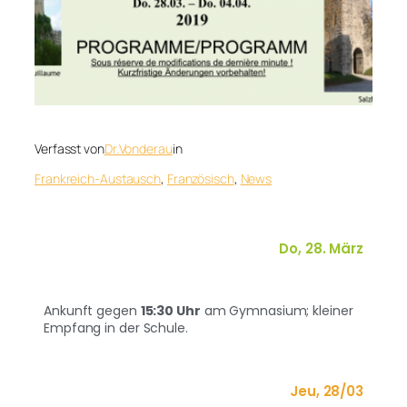
Verfasst von
Dr.Vonderau
in
Frankreich-Austausch
, 
Französisch
, 
News
Do, 28. März
Ankunft gegen
15:30 Uhr
am Gymnasium; kleiner
Empfang in der Schule.
Jeu, 28/03