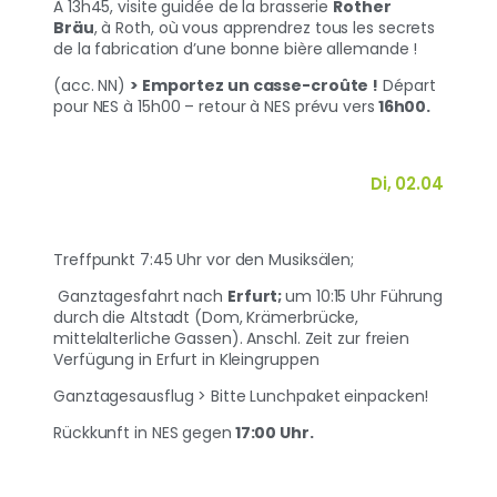
À 13h45, visite guidée de la brasserie
Rother
Bräu
,
à Roth, où vous apprendrez tous les secrets
de la fabrication d’une bonne bière allemande !
(acc. NN)
> Emportez un casse-croûte !
Départ
pour NES à 15h00 – retour à NES prévu vers
16h00.
Di, 02.04
Treffpunkt 7:45 Uhr vor den Musiksälen;
Ganztagesfahrt nach
Erfurt;
um 10:15 Uhr Führung
durch die Altstadt (Dom, Krämerbrücke,
mittelalterliche Gassen). Anschl. Zeit zur freien
Verfügung in Erfurt in Kleingruppen
Ganztagesausflug > Bitte Lunchpaket einpacken!
Rückkunft in NES gegen
17:00 Uhr.