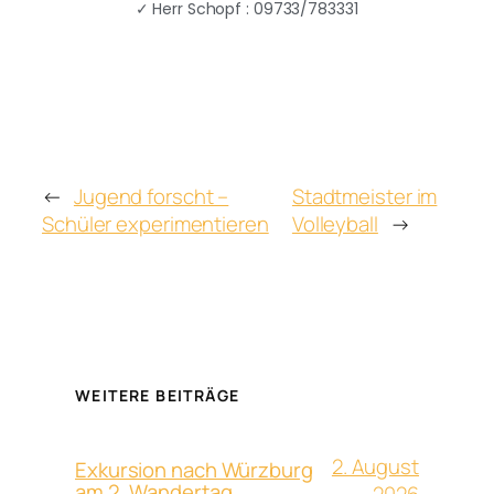
✓
Herr Schopf : 09733/783331
←
Jugend forscht –
Stadtmeister im
Schüler experimentieren
Volleyball
→
WEITERE BEITRÄGE
2. August
Exkursion nach Würzburg
am 2. Wandertag