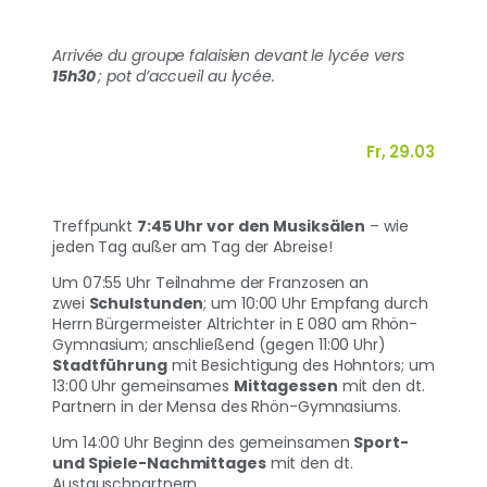
Arrivée du groupe falaisien devant le lycée vers
15h30
; pot d’accueil au lycée.
Fr, 29.03
Treffpunkt
7:45 Uhr vor den Musiksälen
– wie
jeden Tag außer am Tag der Abreise!
Um 07:55 Uhr Teilnahme der Franzosen an
zwei
Schulstunden
; um 10:00 Uhr Empfang durch
Herrn Bürgermeister Altrichter in E 080 am Rhön-
Gymnasium; anschließend (gegen 11:00 Uhr)
Stadtführung
mit Besichtigung des Hohntors; um
13:00 Uhr gemeinsames
Mittagessen
mit den dt.
Partnern in der Mensa des Rhön-Gymnasiums.
Um 14:00 Uhr Beginn des gemeinsamen
Sport-
und Spiele-Nachmittages
mit den dt.
Austauschpartnern.