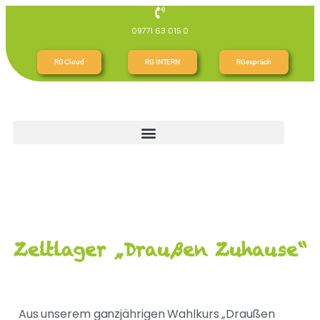
09771 63 015 0
RG Cloud
RG INTERN
RGespräch
Zeltlager „Draußen Zuhause“
Aus unserem ganzjährigen Wahlkurs „Draußen