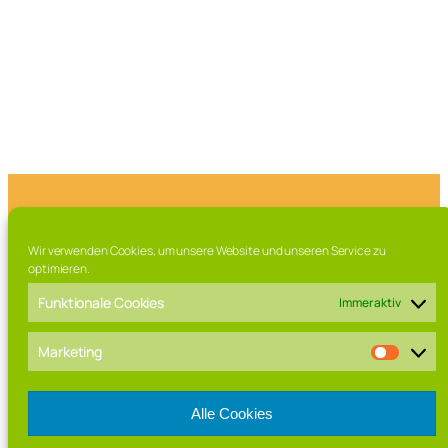
Franz-Marschall Straße 7, 97616 Bad Neustadt a.d. Saale
Wir verwenden Cookies, um unsere Website und unseren Service zu
Tel. 09771 / 63 015 0
optimieren.
Fax. 09771 / 63 015 – 99
Mail: direktorat[at]rhoen-gymnasium.de
Funktionale Cookies
Immer aktiv
Marketing
Alle Cookies