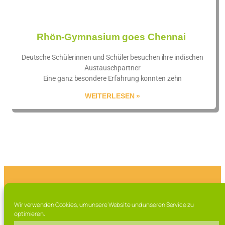
Rhön-Gymnasium goes Chennai
Deutsche Schülerinnen und Schüler besuchen ihre indischen
Austauschpartner
Eine ganz besondere Erfahrung konnten zehn
WEITERLESEN »
Franz-Marschall Straße 7, 97616 Bad Neustadt a.d. Saale
Wir verwenden Cookies, um unsere Website und unseren Service zu
Tel. 09771 / 63 015 0
optimieren.
Fax. 09771 / 63 015 – 99