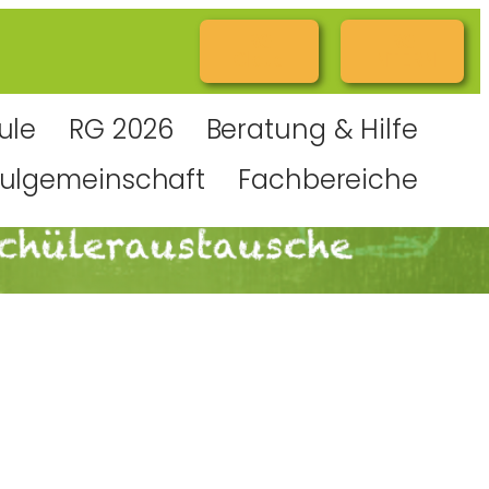
RG
RG
Cloud
INTERN
ule
RG 2026
Beratung & Hilfe
ulgemeinschaft
Fachbereiche