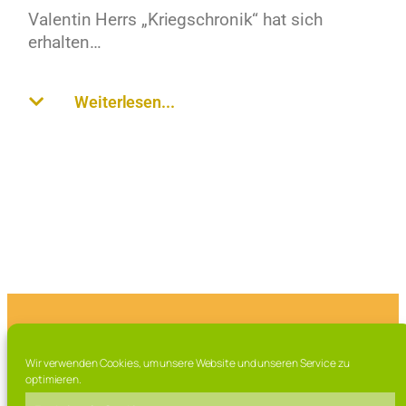
Valentin Herrs „Kriegschronik“ hat sich
erhalten…
Weiterlesen...
Franz-Marschall Straße 7, 97616 Bad Neustadt a.d. Saale
Wir verwenden Cookies, um unsere Website und unseren Service zu
Tel. 09771 / 63 015 0
optimieren.
Fax. 09771 / 63 015 – 99
Mail: direktorat[at]rhoen-gymnasium.de