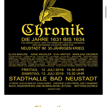
RG
RG
09771 63 015 0
Cloud
INTERN