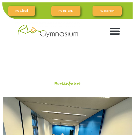
RG Cloud
RG INTERN
RGespräch
Berlinfahrt