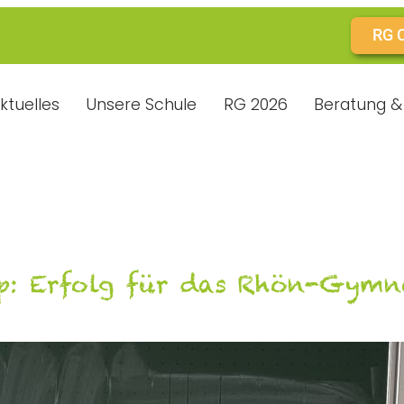
RG 
ktuelles
Unsere Schule
RG 2026
Beratung & 
p: Erfolg für das Rhön-Gymn