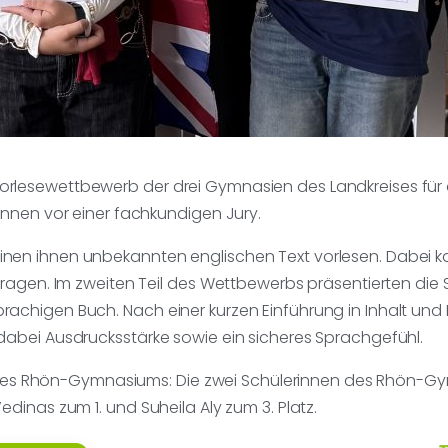
rlesewettbewerb der drei Gymnasien des Landkreises für d
önnen vor einer fachkundigen Jury.
nen ihnen unbekannten englischen Text vorlesen. Dabei k
tragen. Im zweiten Teil des Wettbewerbs präsentierten die
achigen Buch. Nach einer kurzen Einführung in Inhalt und
dabei Ausdrucksstärke sowie ein sicheres Sprachgefühl.
olg des Rhön-Gymnasiums: Die zwei Schülerinnen des Rhön-
dinas zum 1. und Suheila Aly zum 3. Platz.