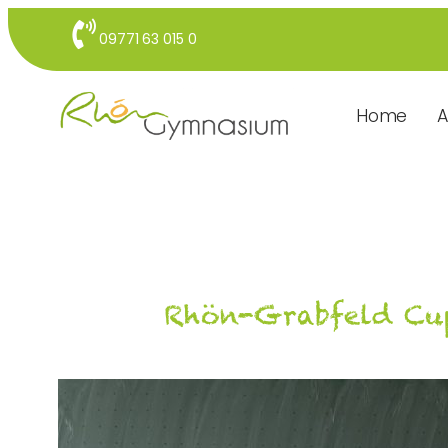
09771 63 015 0
Home
A
Rhön-Grabfeld Cu