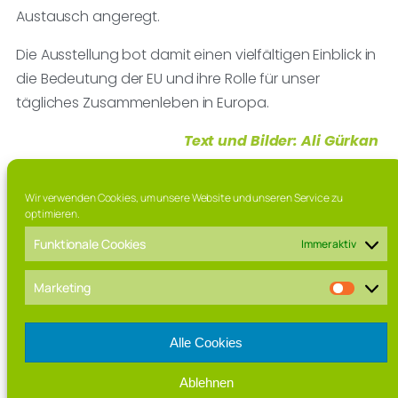
Austausch angeregt.
Die Ausstellung bot damit einen vielfältigen Einblick in
die Bedeutung der EU und ihre Rolle für unser
tägliches Zusammenleben in Europa.
Text und Bilder: Ali Gürkan
Wir verwenden Cookies, um unsere Website und unseren Service zu
optimieren.
Funktionale Cookies
Immer aktiv
Marketing
Franz-Marschall Straße 7, 97616 Bad Neustadt a.d. Saale
Tel. 09771 / 63 015 0
Alle Cookies
Fax. 09771 / 63 015 – 99
Mail: direktorat[at]rhoen-gymnasium.de
Ablehnen