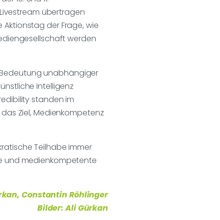
r Livestream übertragen
Aktionstag der Frage, wie
Mediengesellschaft werden
che Bedeutung unabhängiger
stliche Intelligenz
dibility standen im
g das Ziel, Medienkompetenz
kratische Teilhabe immer
erte und medienkompetente
ürkan, Constantin Röhlinger
Bilder: Ali Gürkan