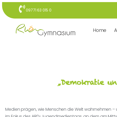
09771 63 015 0
Home
A
„Demokratie un
Medien prägen, wie Menschen die Welt wahrnehmen – und
im Fokus des ARD-Jugendmedientags, an dem am Mittwoch