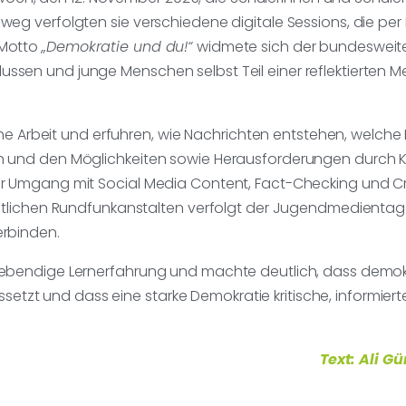
weg verfolgten sie verschiedene digitale Sessions, die pe
 Motto
„Demokratie und du!“
widmete sich der bundesweite 
ssen und junge Menschen selbst Teil einer reflektierten 
tische Arbeit und erfuhren, wie Nachrichten entstehen, wel
n und den Möglichkeiten sowie Herausforderungen durch Kün
er Umgang mit Social Media Content, Fact-Checking und Cre
echtlichen Rundfunkanstalten verfolgt der Jugendmedienta
erbinden.
 lebendige Lernerfahrung und machte deutlich, dass demo
tzt und dass eine starke Demokratie kritische, informi
Text: Ali G