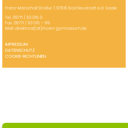
Franz-Marschall Straße 7, 97616 Bad Neustadt a.d. Saale
Tel. 09771 / 63 015 0
Fax. 09771 / 63 015 – 99
Mail: direktorat[at]rhoen-gymnasium.de
IMPRESSUM
DATENSCHUTZ
COOKIE-RICHTLINIEN