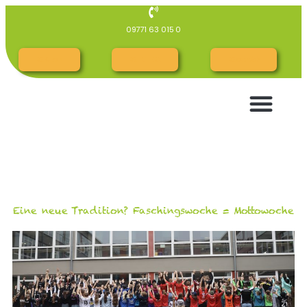
09771 63 015 0
RG Cloud
RG INTERN
RGespräch
Eine neue Tradition? Faschingswoche = Mottowoche