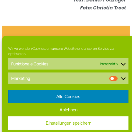
Foto: Christin Trost
Franz-Marschall Straße 7, 97616 Bad Neustadt a.d. Saale
Wir verwenden Cookies, um unsere Website und unseren Service zu
Tel. 09771 / 63 015 0
optimieren.
Fax. 09771 / 63 015 – 99
Mail: direktorat[at]rhoen-gymnasium.de
Funktionale Cookies
Immer aktiv
Marketing
Alle Cookies
Ablehnen
IMPRESSUM
Einstellungen speichern
DATENSCHUTZ
COOKIE-RICHTLINIEN