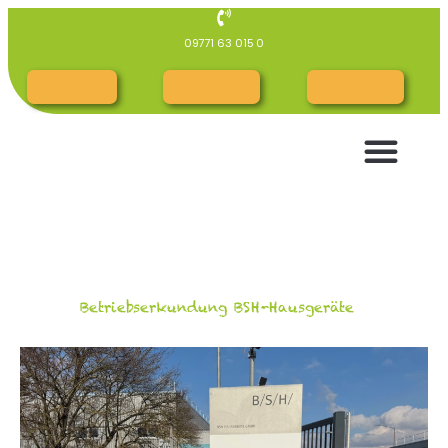
09771 63 015 0
RG Cloud
RG INTERN
RGespräch
Betriebserkundung BSH-Hausgeräte