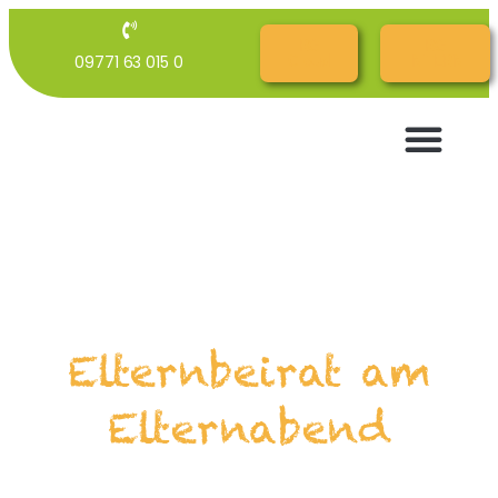
RG
RG
09771 63 015 0
Cloud
INTERN
Elternbeirat am
Elternabend