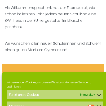
Als Willkommensgeschenk hat der Elternbeirat, wie
schon im letzten Jahr, jedem neuen Schulkind eine
BPA-freie, in der EU hergestellte Trinkflasche
geschenkt.
Wir wünschen allen neuen Schülerinnen und Schülern
einen guten Start am Gymnasium!
Franz-Marschall Straße 7, 97616 Bad Neustadt a.d. Saale
Wir verwenden Cookies, um unsere Website und unseren Service zu
Tel. 09771 / 63 015 0
optimieren.
Fax. 09771 / 63 015 – 99
Mail: direktorat[at]rhoen-gymnasium.de
Funktionale Cookies
Immer aktiv