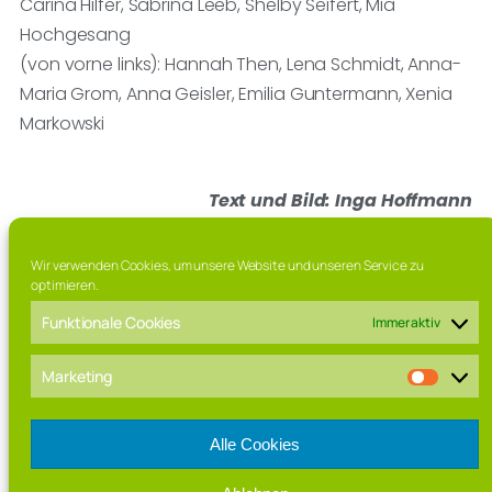
Carina Hilfer, Sabrina Leeb, Shelby Seifert, Mia
Hochgesang
(von vorne links): Hannah Then, Lena Schmidt, Anna-
Maria Grom, Anna Geisler, Emilia Guntermann, Xenia
Markowski
Text und Bild: Inga Hoffmann
Wir verwenden Cookies, um unsere Website und unseren Service zu
optimieren.
Funktionale Cookies
Immer aktiv
Franz-Marschall Straße 7, 97616 Bad Neustadt a.d. Saale
Tel. 09771 / 63 015 0
Marketing
Fax. 09771 / 63 015 – 99
Mail: direktorat[at]rhoen-gymnasium.de
Alle Cookies