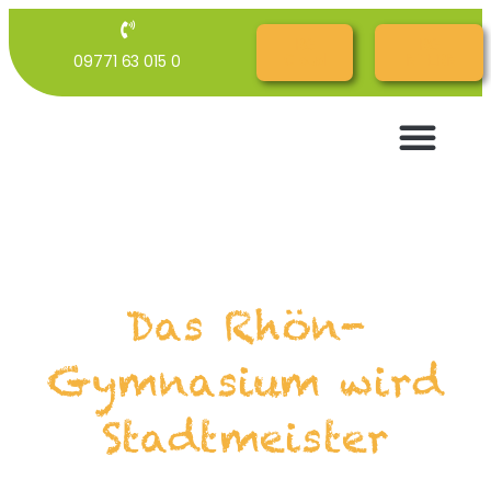
RG
RG
09771 63 015 0
Cloud
INTERN
Das Rhön-
Gymnasium wird
Stadtmeister