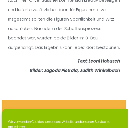
Auch Herr Oliver Süssner konnte sich kreativ beteiligen
und lieferte zusätzliche Ideen für Figurenmotive.
Insgesamt sollten die Figuren Sportlichkeit und Witz
ausdrücken. Nachdem der Schaffensprozess
beendet war, wurden beide Bilder im B-Bau
aufgehängt. Das Ergebnis kann jede:r dort bestaunen.
Text: Leoni Hobusch
Bilder: Jagoda Pietrala, Judith Winkelbach
Franz-Marschall Straße 7, 97616 Bad Neustadt a.d. Saale
Wir verwenden Cookies, um unsere Website und unseren Service zu
Tel. 09771 / 63 015 0
optimieren.