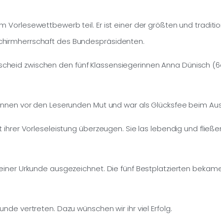
 Vorlesewettbewerb teil. Er ist einer der größten und traditi
chirmherrschaft des Bundespräsidenten.
heid zwischen den fünf Klassensiegerinnen Anna Dünisch (6a)
innen vor den Leserunden Mut und war als Glücksfee beim Aus
t ihrer Vorleseleistung überzeugen. Sie las lebendig und flie
einer Urkunde ausgezeichnet. Die fünf Bestplatzierten bekamen
nde vertreten. Dazu wünschen wir ihr viel Erfolg.