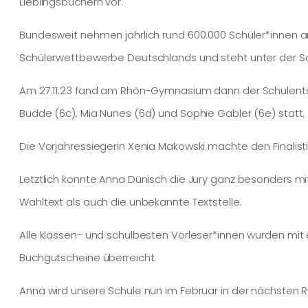
Lieblingsbüchern vor.
Bundesweit nehmen jährlich rund 600.000 Schüler*innen am
Schülerwettbewerbe Deutschlands und steht unter der S
Am 27.11.23 fand am Rhön-Gymnasium dann der Schulentsc
Budde (6c), Mia Nunes (6d) und Sophie Gabler (6e) statt.
Die Vorjahressiegerin Xenia Makowski machte den Finalist
Letztlich konnte Anna Dünisch die Jury ganz besonders mi
Wahltext als auch die unbekannte Textstelle.
Alle klassen- und schulbesten Vorleser*innen wurden mit 
Buchgutscheine überreicht.
Anna wird unsere Schule nun im Februar in der nächsten Ru