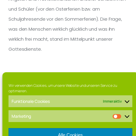
und Schüler (vor den Osterferien bzw. am
Schuljahresende vor den Sommerferien). Die Frage,
was den Menschen wirklich glücklich und was ihn
wirklich frei macht, stand im Mittelpunkt unserer
Gottesdienste.
Wir verwenden Cookies, um unsere Website und unseren Service zu
optimieren.
Funktionale Cookies
Immer aktiv
Franz-Marschall Straße 7, 97616 Bad Neustadt a.d. Saale
Tel. 09771 / 63 015 0
Marketing
Fax. 09771 / 63 015 – 99
Mail: direktorat[at]rhoen-gymnasium.de
Alle Cookies