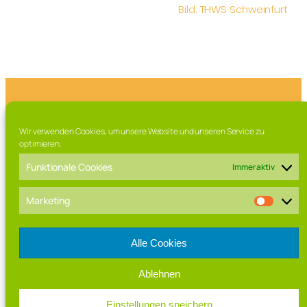
Bild: THWS Schweinfurt
Franz-Marschall Straße 7, 97616 Bad Neustadt a.d. Saale
Wir verwenden Cookies, um unsere Website und unseren Service zu
Tel. 09771 / 63 015 0
optimieren.
Fax. 09771 / 63 015 – 99
Mail: direktorat[at]rhoen-gymnasium.de
Funktionale Cookies
Immer aktiv
Marketing
Alle Cookies
Ablehnen
IMPRESSUM
Einstellungen speichern
DATENSCHUTZ