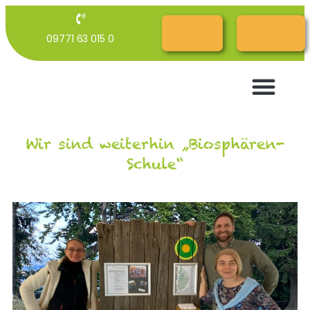
RG
RG
09771 63 015 0
Cloud
INTERN
Wir sind weiterhin „Biosphären-
Schule“