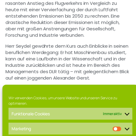
rasanten Anstieg des Flugverkehrs im Vergleich zu
heute mit einer Vervierfachung der durch Luftfahrt
entstehenden Emissionen bis 2050 zu rechnen. Eine
drastische Reduktion dieser Emissionen ist möglich,
aber mit großen Anstrengungen für Gesellschaft,
Forschung und Industrie verbunden.
Herr Seydel gewährte dem Kurs auch Einblicke in seinen
beruflichen Werdegang: Er hat Maschinenbau studiert,
kann auf eine Laufbahn in der Wissenschaft und in der
Industrie zurückblicken und ist heute im Bereich des
Managements des DLR tätig – mit gelegentlichem Blick
auf einen joggenden Alexander Gerst.
Text: J. Deutscher
Wir verwenden Cookies, um unsere Website und unseren Service zu
optimieren.
Funktionale Cookies
Immer aktiv
Marketing
Franz-Marschall Straße 7, 97616 Bad Neustadt a.d. Saale