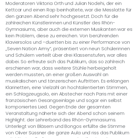
Moderatoren Viktoria Orth und Julian
Nodehi
, der ein
Kettcar und einen Rap beinhaltete, war die Messlatte für
den ganzen Abend sehr hochgesetzt. Doch für die
zahlreichen Künstlerinnen und Künstler des Rhön-
Gymnasium
s, aber auch die externen Musikanten war es
kein Problem, diese zu erreichen. Von berührenden
Klaviersolos und –
duetten
bis zu einer Performance von
„Seven Nation
Army
“, präsentiert von neun Schülerinnen
und Schülern verteilt über drei Klassenstufen, war a
lles
dabei. So erfreute sich das Publikum, das so zahlreich
erschienen war, dass weitere Stühle herbeigeholt
werden mussten, an einer großen Auswahl an
musikalischen und tänzerischen Auftritten. Es erklangen
Klarinetten, eine Vielzahl an hochtalentierten S
timmen,
ein Schlagzeugsolo, ein Abstecher nach Paris mit einer
französischen Gesangseinlage und sogar ein selbst
komponiertes Lied. Gegen Ende der gesamten
Veranstaltung näherte sich der Abend schon seinem
Highlight: der Lehrerband des Rhön-Gymnasiums.
Unt
erlegt von Bläsern und Bongos erfüllte die Stimme
von Oliver
Süssner
die ganze Aula und riss das Publikum