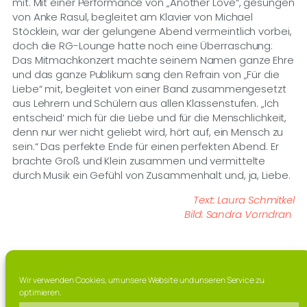
mit. Mit einer Performance von „
Another
Love“, gesungen
von Anke Rasul, begleitet am Klavier von Michael
Stöcklein, war der gelungene Abend vermeintli
ch vorbei,
doch die RG-Lounge hatte noch eine Überraschung:
Das Mitmachkonzert machte seinem Namen ganze Ehre
und das ganze Publikum sang den Refrain von „Für die
Liebe“ mit, begleitet von einer Band zusammengesetzt
aus Lehrern und Schülern aus allen Klass
enstufen. „Ich
entscheid‘ mich für die Liebe und für die Menschlichkeit,
denn nur wer nicht geliebt wird, hört auf, ein Mensch zu
sein.“ Das perfekte Ende für einen perfekten Abend. Er
brachte Groß und Klein zusammen und vermittelte
durch Musik ein Gefühl
von Zusammenhalt und, ja, Liebe.
Text: Laura Schmitkel
Bild: Sandra Vorndran
Wir verwenden Cookies, um unsere Website und unseren Service zu
optimieren.