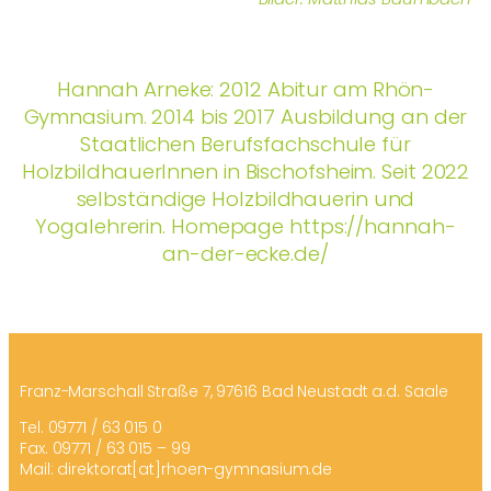
Hannah Arneke: 2012 Abitur am Rhön-
Gymnasium. 2014 bis 2017 Ausbildung an der
Staatlichen Berufsfachschule für
HolzbildhauerInnen in Bischofsheim. Seit 2022
selbständige Holzbildhauerin und
Yogalehrerin. Homepage https://hannah-
an-der-ecke.de/
Franz-Marschall Straße 7, 97616 Bad Neustadt a.d. Saale
Tel. 09771 / 63 015 0
Fax. 09771 / 63 015 – 99
Mail: direktorat[at]rhoen-gymnasium.de