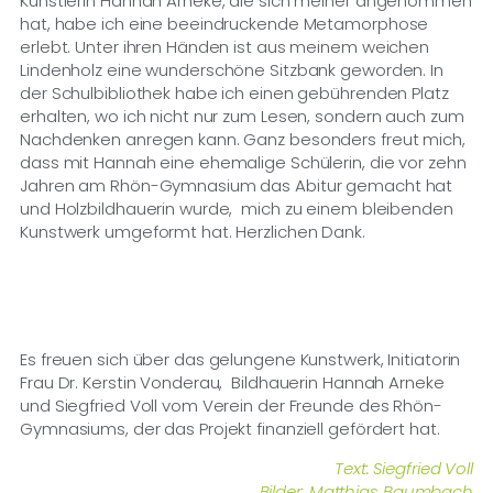
Künstlerin Hannah Arneke, die sich meiner angenommen
hat, habe ich eine beeindruckende Metamorphose
erlebt. Unter ihren Händen ist aus meinem weichen
Lindenholz eine wunderschöne Sitzbank geworden. In
der Schulbibliothek habe ich einen gebührenden Platz
erhalten, wo ich nicht nur zum Lesen, sondern auch zum
Nachdenken anregen kann. Ganz besonders freut mich,
dass mit Hannah eine ehemalige Schülerin, die vor zehn
Jahren am Rhön-Gymnasium das Abitur gemacht hat
und Holzbildhauerin wurde, mich zu einem bleibenden
Kunstwerk umgeformt hat. Herzlichen Dank.
Es freuen sich über das gelungene Kunstwerk, Initiatorin
Frau Dr. Kerstin Vonderau, Bildhauerin Hannah Arneke
und Siegfried Voll vom Verein der Freunde des Rhön-
Gymnasiums, der das Projekt finanziell gefördert hat.
Text: Siegfried Voll
Bilder: Matthias Baumbach