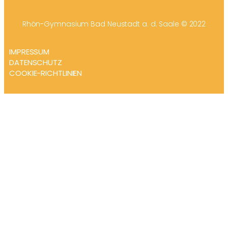
Rhön-Gymnasium Bad Neustadt a. d. Saale © 2022
IMPRESSUM
DATENSCHUTZ
COOKIE-RICHTLINIEN